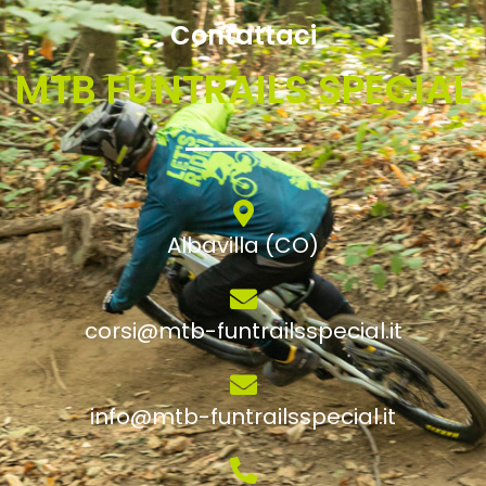
Contattaci
MTB FUNTRAILS SPECIAL
Albavilla (CO)
corsi@mtb-funtrailsspecial.it
info@mtb-funtrailsspecial.it