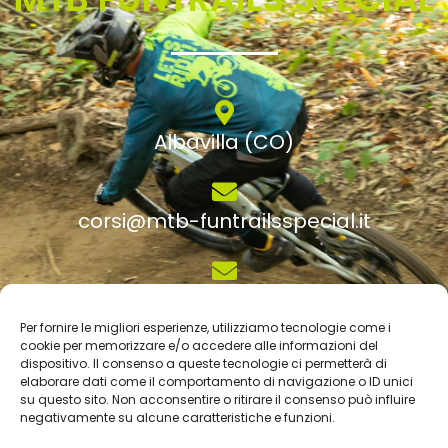
Albavilla (CO)
corsi@mtb-funtrailsspecial.it
info@mtb-funtrailsspecial.it
Per fornire le migliori esperienze, utilizziamo tecnologie come i
cookie per memorizzare e/o accedere alle informazioni del
dispositivo. Il consenso a queste tecnologie ci permetterà di
+39 348 38 20 023
elaborare dati come il comportamento di navigazione o ID unici
su questo sito. Non acconsentire o ritirare il consenso può influire
negativamente su alcune caratteristiche e funzioni.