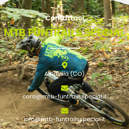
Contattaci
MTB FUNTRAILS SPECIAL
Albavilla (CO)
corsi@mtb-funtrailsspecial.it
info@mtb-funtrailsspecial.it