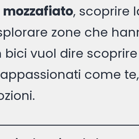
 mozzafiato
, scoprire 
esplorare zone che hann
 bici vuol dire scoprire
 appassionati come te,
zioni.