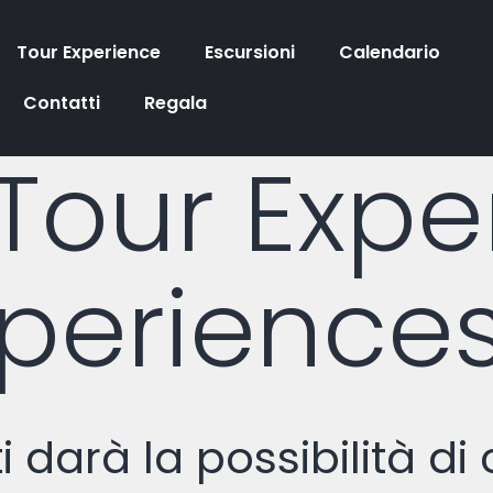
Tour Experience
Escursioni
Calendario
Contatti
Regala
Tour Expe
xperience
i darà la possibilità d