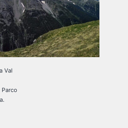
a Val
l Parco
a.