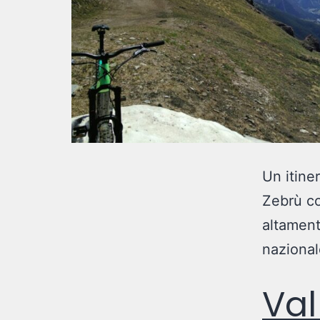
Un itine
Zebrù co
altament
nazionale
Val