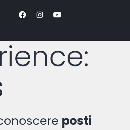
rience:
s
i conoscere
posti