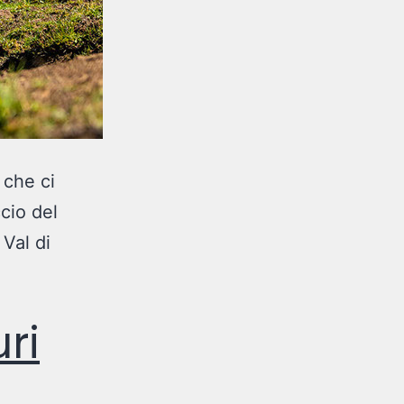
 che ci
ccio del
 Val di
uri